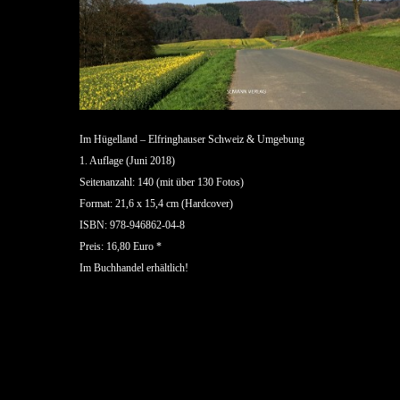
Im Hügelland – Elfringhauser Schweiz & Umgebung
1. Auflage (Juni 2018)
Seitenanzahl: 140 (mit über 130 Fotos)
Format: 21,6 x 15,4 cm (Hardcover)
ISBN: 978-946862-04-8
Preis: 16,80 Euro *
Im Buchhandel erhältlich!