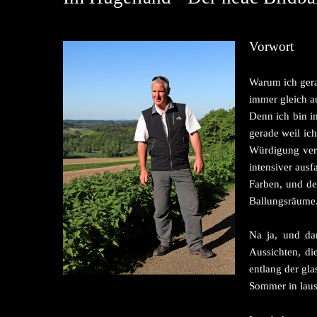
Vorwort
Warum ich gera
immer gleich au
Denn ich bin i
gerade weil ic
Würdigung verd
intensiver aus
Farben, und de
Ballungsräume
Na ja, und da
Aussichten, d
entlang der gl
Sommer in laus