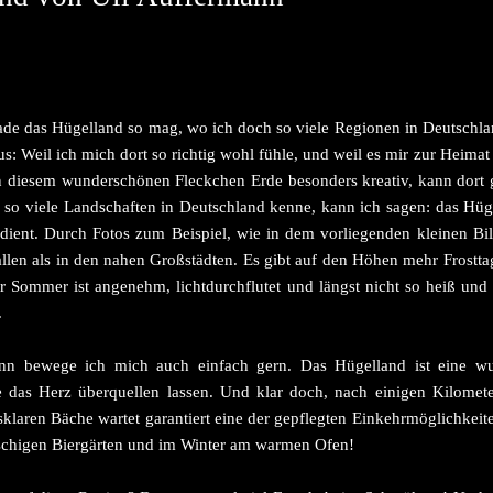
de das Hügelland so mag, wo ich doch so viele Regionen in Deutschland
s: Weil ich mich dort so richtig wohl fühle, und weil es mir zur Heimat
n diesem wunderschönen Fleckchen Erde besonders kreativ, kann dort 
h so viele Landschaften in Deutschland kenne, kann ich sagen: das Hüg
ient. Durch Fotos zum Beispiel, wie in dem vorliegenden kleinen Bildb
fallen als in den nahen Großstädten. Es gibt auf den Höhen mehr Frostt
r Sommer ist angenehm, lichtdurchflutet und längst nicht so heiß u
.
nn bewege ich mich auch einfach gern. Das Hügelland ist eine wu
ie das Herz überquellen lassen. Und klar doch, nach einigen Kilom
asklaren Bäche wartet garantiert eine der gepflegten Einkehrmöglichkei
chigen Biergärten und im Winter am warmen Ofen!